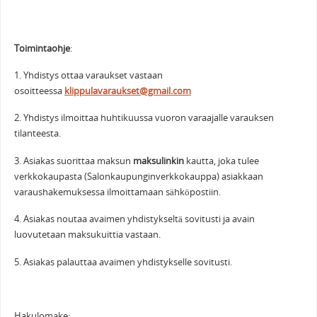
Toimintaohje
:
1. Yhdistys ottaa varaukset vastaan
osoitteessa
klippulavaraukset@gmail.com
2. Yhdistys ilmoittaa huhtikuussa vuoron varaajalle varauksen
tilanteesta.
3. Asiakas suorittaa maksun
maksulinkin
kautta, joka tulee
verkkokaupasta (Salonkaupunginverkkokauppa) asiakkaan
varaushakemuksessa ilmoittamaan sähköpostiin.
4. Asiakas noutaa avaimen yhdistykseltä sovitusti ja avain
luovutetaan maksukuittia vastaan.
5. Asiakas palauttaa avaimen yhdistykselle sovitusti.
Hakulomake: