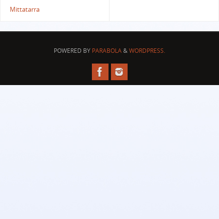
Mittatarra
POWERED BY
PARABOLA
&
WORDPRESS.