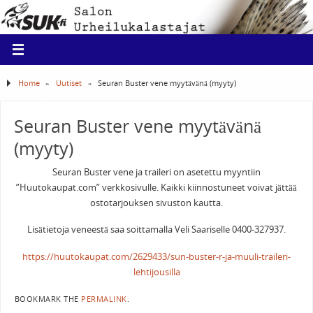
Home
»
Uutiset
»
Seuran Buster vene myytävänä (myyty)
Seuran Buster vene myytävänä
(myyty)
Seuran Buster vene ja traileri on asetettu myyntiin
”Huutokaupat.com” verkkosivulle. Kaikki kiinnostuneet voivat jättää
ostotarjouksen sivuston kautta.
Lisätietoja veneestä saa soittamalla Veli Saariselle 0400-327937.
https://huutokaupat.com/2629433/sun-buster-r-ja-muuli-traileri-
lehtijousilla
BOOKMARK THE
PERMALINK
.