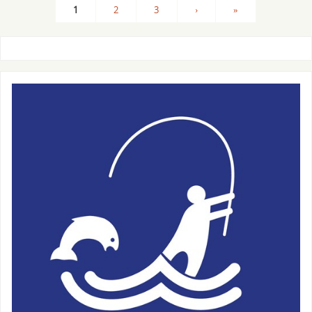
1
2
3
›
»