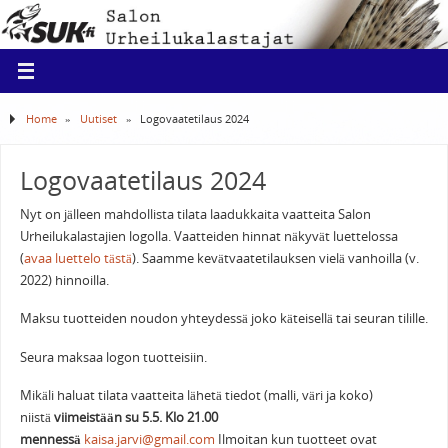
Home
»
Uutiset
»
Logovaatetilaus 2024
Logovaatetilaus 2024
Nyt on jälleen mahdollista tilata laadukkaita vaatteita Salon
Urheilukalastajien logolla. Vaatteiden hinnat näkyvät luettelossa
(
avaa luettelo tästä
). Saamme kevätvaatetilauksen vielä vanhoilla (v.
2022) hinnoilla.
Maksu tuotteiden noudon yhteydessä joko käteisellä tai seuran tilille.
Seura maksaa logon tuotteisiin.
Mikäli haluat tilata vaatteita lähetä tiedot (malli, väri ja koko)
niistä
viimeistään su 5.5. Klo 21.00
mennessä
kaisa.jarvi@gmail.com
Ilmoitan kun tuotteet ovat