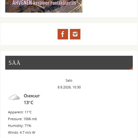
SÄÄ
Salo
8.8.2026, 10:30
Overcast
13°C
Apparent: 11°C
Pressure: 1006 mb
Humidity: 71%
Winds: 4.7 m/s W