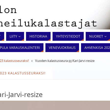
T
LIITY
HISTORIAA
YHTEYSTIEDOT
NUORET
PPULA VARAUSKALENTERI
VENEVUOKRAUS
‎‎AHVENKISA 20
23 kalastusseuraksi!
»
Vuoden-kalastusseura-pj-Kari-Jarvi-resize
023 KALASTUSSEURAKSI!
i-Jarvi-resize