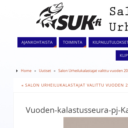
AJANKOHTAISTA
TOIMINTA
KILPAILUTULOKSE
KLI
Home
»
Uutiset
»
Salon Urheilukalastajat valittu vuoden 20
«
SALON URHEILUKALASTAJAT VALITTU VUODEN 2
Vuoden-kalastusseura-pj-Kar