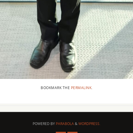
BOOKMARK THE
PERMALINK
.
POWERED BY
PARABOLA
&
WORDPRESS.