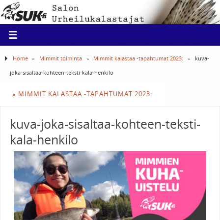
Home
»
Mimmit toiminta
»
Mimmit kalastaa -tapahtumat 2023:
»
kuva-
joka-sisaltaa-kohteen-teksti-kala-henkilo
«
MIMMIT KALASTAA -TAPAHTUMAT 2023:
kuva-joka-sisaltaa-kohteen-teksti-
kala-henkilo