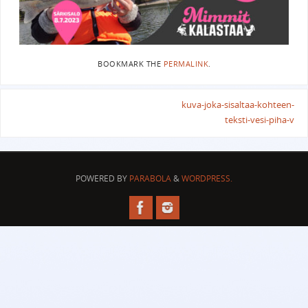
BOOKMARK THE
PERMALINK
.
kuva-joka-sisaltaa-kohteen-
teksti-vesi-piha-v
POWERED BY
PARABOLA
&
WORDPRESS.