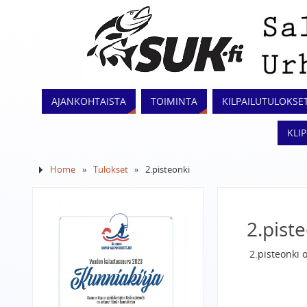
AJANKOHTAISTA
TOIMINTA
KILPAILUTULOKSE
KLI
Home
»
Tulokset
»
2.pisteonki
2.pist
2.pisteonki 