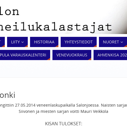
T
LIITY
HISTORIAA
YHTEYSTIEDOT
NUORET
PPULA VARAUSKALENTERI
VENEVUOKRAUS
‎‎AHVENKISA 20
eonki
ongittiin 27.05.2014 veneenlaskupaikalla Salonjoessa. Naisten sarjan 
Siivonen ja miesten sarjan voitti Mauri Veikkola
KISAN TULOKSET: