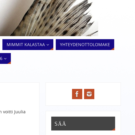
MIMMIT KALASTAA
YHTEYDENOTTOLOMAKE
26
voitti Juulia
SÄÄ