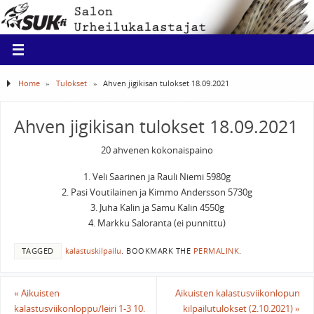
Home
»
Tulokset
»
Ahven jigikisan tulokset 18.09.2021
Ahven jigikisan tulokset 18.09.2021
20 ahvenen kokonaispaino
1. Veli Saarinen ja Rauli Niemi 5980g
2. Pasi Voutilainen ja Kimmo Andersson 5730g
3. Juha Kalin ja Samu Kalin 4550g
4. Markku Saloranta (ei punnittu)
TAGGED
kalastuskilpailu
.
BOOKMARK THE
PERMALINK
.
«
Aikuisten
Aikuisten kalastusviikonlopun
kalastusviikonloppu/leiri 1-3 10.
kilpailutulokset (2.10.2021)
»