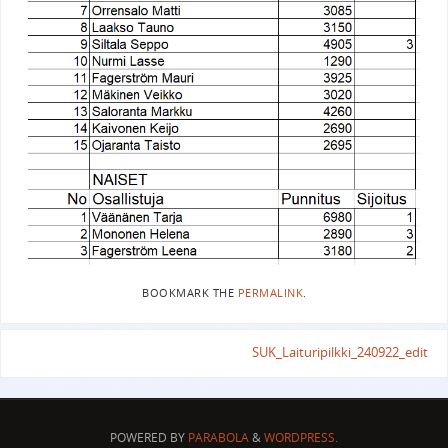
BOOKMARK THE
PERMALINK
.
SUK_Laituripilkki_240922_edit
POWERED BY
PARABOLA
&
WORDPRESS.