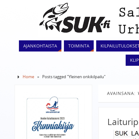
AJANKOHTAISTA
TOIMINTA
KILPAILUTULOKSE
KLI
Home
»
Posts tagged "Yleinen onkikilpailu"
AVAINSANA:
Laiturip