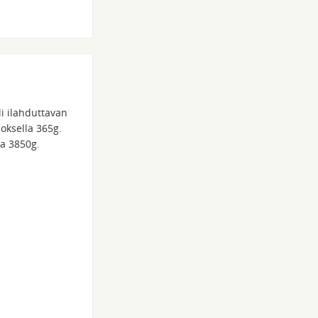
li ilahduttavan
loksella 365g.
ha 3850g.