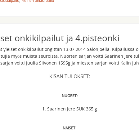
stuskilpailu
,
Yleinen onkikilpailu
set onkikilpailut ja 4.pisteonki
t yleiset onkikilpailut ongittiin 13.07.2014 Salonjoella. Kilpailussa o
stujia myös muista seuroista. Nuorten sarjan voitti Saarinen Jere tu
sarjan voitti Juulia Siivonen 1595g ja miesten sarjan voitti Kalin Ju
KISAN TULOKSET:
NUORET:
1. Saarinen Jere SUK 365 g
NAISET: