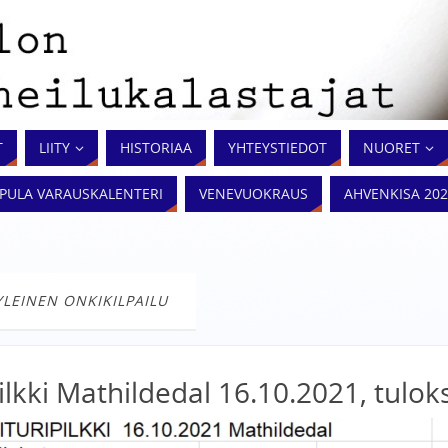
T
LIITY
HISTORIAA
YHTEYSTIEDOT
NUORET
PPULA VARAUSKALENTERI
VENEVUOKRAUS
‎‎AHVENKISA 20
YLEINEN ONKIKILPAILU
ilkki Mathildedal 16.10.2021, tulok