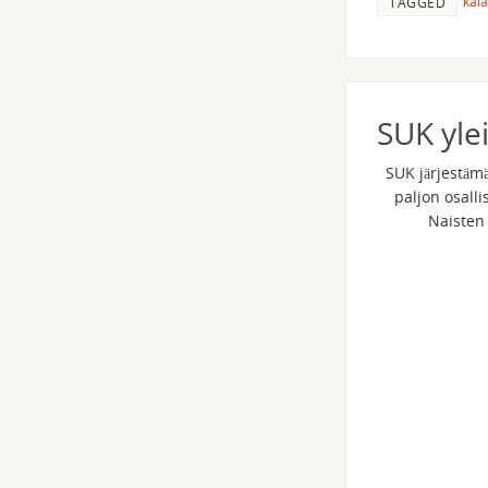
kala
TAGGED
SUK ylei
SUK järjestämä
paljon osalli
Naisten 