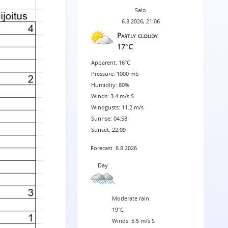
Salo
6.8.2026, 21:06
Partly cloudy
17°C
Apparent: 16°C
Pressure: 1000 mb
Humidity: 80%
Winds: 3.4 m/s S
Windgusts: 11.2 m/s
Sunrise: 04:58
Sunset: 22:09
Forecast
6.8.2026
Day
Moderate rain
19°C
Winds: 5.5 m/s S