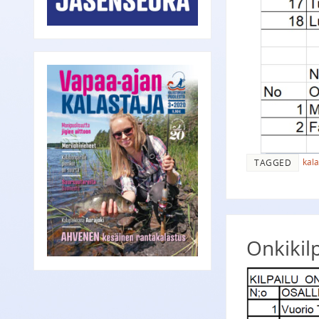
kala
TAGGED
Onkikilp