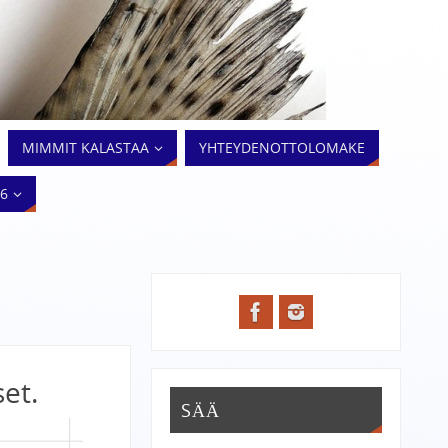
MIMMIT KALASTAA
YHTEYDENOTTOLOMAKE
26
set.
SÄÄ